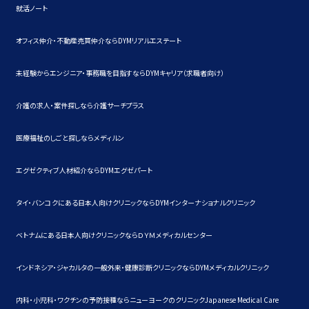
就活ノート
オフィス仲介・不動産売買仲介ならDYMリアルエステート
未経験からエンジニア・事務職を目指すならDYMキャリア（求職者向け）
介護の求人・案件探しなら介護サーチプラス
医療福祉のしごと探しならメディルン
エグゼクティブ人材紹介ならDYMエグゼパート
タイ・バンコクにある日本人向けクリニックならDYMインターナショナルクリニック
ベトナムにある日本人向けクリニックならＤＹＭメディカルセンター
インドネシア・ジャカルタの一般外来・健康診断クリニックならDYMメディカルクリニック
内科・小児科・ワクチンの予防接種ならニューヨークのクリニックJapanese Medical Care