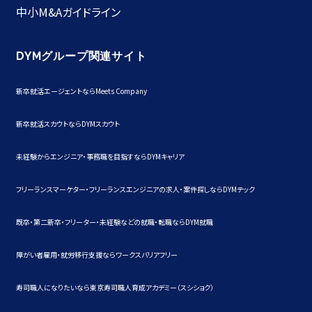
中小M&Aガイドライン
DYMグループ関連サイト
新卒就活エージェントならMeets Company
新卒就活スカウトならDYMスカウト
未経験からエンジニア・事務職を目指すならDYMキャリア
フリーランスマーケター・フリーランスエンジニアの求人・案件探しならDYMテック
既卒・第二新卒・フリーター・未経験などの就職・転職ならDYM就職
障がい者雇用・就労移行支援ならワークスバリアフリー
寿司職人になりたいなら東京寿司職人育成アカデミー（スシショク）