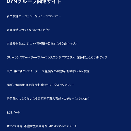
DYMグループ関連サイト
新卒就活エージェントならミーツカンパニー
新卒就活スカウトならDYMスカウト
未経験からエンジニア・事務職を目指すならDYMキャリア
フリーランスマーケター・フリーランスエンジニアの求人・案件探しならDYMテック
既卒・第二新卒・フリーター・未経験などの就職・転職ならDYM就職
障がい者雇用・就労移行支援ならワークスバリアフリー
寿司職人になりたいなら東京寿司職人育成アカデミー（スシショク）
就活ノート
オフィス仲介・不動産売買仲介ならDYMリアルエステート