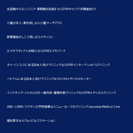
未経験からエンジニア・事務職を目指すならDYMキャリア（求職者向け）
介護の求人・案件探しなら介護サーチプラス
医療福祉のしごと探しならメディルン
エグゼクティブ人材紹介ならDYMエグゼパート
タイ・バンコクにある日本人向けクリニックならDYMインターナショナルクリニック
ベトナムにある日本人向けクリニックならＤＹＭメディカルセンター
インドネシア・ジャカルタの一般外来・健康診断クリニックならDYMメディカルクリニック
内科・小児科・ワクチンの予防接種ならニューヨークのクリニックJapanese Medical Care
福利厚生ならウェルフェアステーション