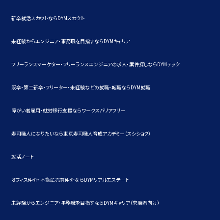
新卒就活スカウトならDYMスカウト
未経験からエンジニア・事務職を目指すならDYMキャリア
フリーランスマーケター・フリーランスエンジニアの求人・案件探しならDYMテック
既卒・第二新卒・フリーター・未経験などの就職・転職ならDYM就職
障がい者雇用・就労移行支援ならワークスバリアフリー
寿司職人になりたいなら東京寿司職人育成アカデミー（スシショク）
就活ノート
オフィス仲介・不動産売買仲介ならDYMリアルエステート
未経験からエンジニア・事務職を目指すならDYMキャリア（求職者向け）