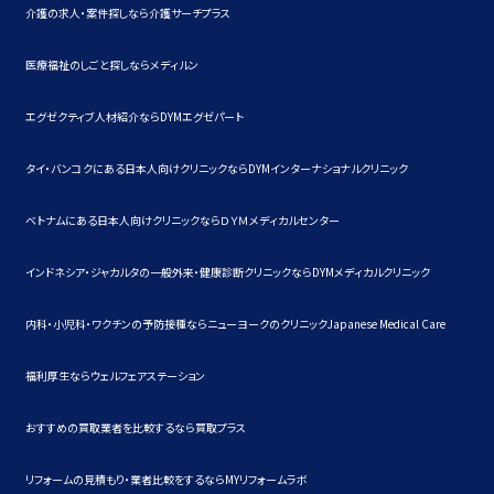
介護の求人・案件探しなら介護サーチプラス
医療福祉のしごと探しならメディルン
エグゼクティブ人材紹介ならDYMエグゼパート
タイ・バンコクにある日本人向けクリニックならDYMインターナショナルクリニック
ベトナムにある日本人向けクリニックならＤＹＭメディカルセンター
インドネシア・ジャカルタの一般外来・健康診断クリニックならDYMメディカルクリニック
内科・小児科・ワクチンの予防接種ならニューヨークのクリニックJapanese Medical Care
福利厚生ならウェルフェアステーション
おすすめの買取業者を比較するなら買取プラス
リフォームの見積もり・業者比較をするならMYリフォームラボ