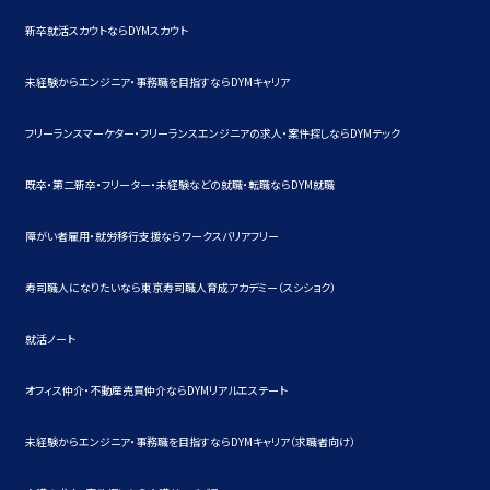
新卒就活スカウトならDYMスカウト
未経験からエンジニア・事務職を目指すならDYMキャリア
フリーランスマーケター・フリーランスエンジニアの求人・案件探しならDYMテック
既卒・第二新卒・フリーター・未経験などの就職・転職ならDYM就職
障がい者雇用・就労移行支援ならワークスバリアフリー
寿司職人になりたいなら東京寿司職人育成アカデミー（スシショク）
就活ノート
オフィス仲介・不動産売買仲介ならDYMリアルエステート
未経験からエンジニア・事務職を目指すならDYMキャリア（求職者向け）