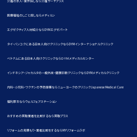
介護の求人・案件探しなら介護サーチプラス
医療福祉のしごと探しならメディルン
エグゼクティブ人材紹介ならDYMエグゼパート
タイ・バンコクにある日本人向けクリニックならDYMインターナショナルクリニック
ベトナムにある日本人向けクリニックならＤＹＭメディカルセンター
インドネシア・ジャカルタの一般外来・健康診断クリニックならDYMメディカルクリニック
内科・小児科・ワクチンの予防接種ならニューヨークのクリニックJapanese Medical Care
福利厚生ならウェルフェアステーション
おすすめの買取業者を比較するなら買取プラス
リフォームの見積もり・業者比較をするならMYリフォームラボ